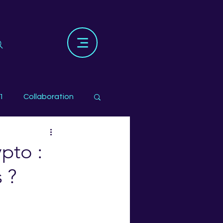
1
Collaboration
ypto :
 ?