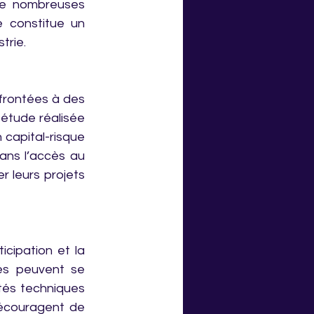
de nombreuses 
 constitue un 
trie.
rontées à des 
étude réalisée 
apital-risque 
ns l’accès au 
 leurs projets 
icipation et la 
s peuvent se 
tés techniques 
écouragent de 