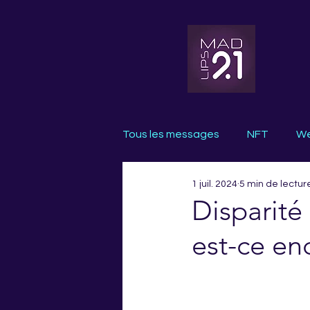
Tous les messages
NFT
We
1 juil. 2024
5 min de lectur
NXT Drop
Disparité 
est-ce e