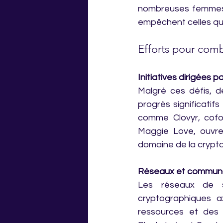
nombreuses femmes d
empêchent celles qui
Efforts pour combl
Initiatives dirigées
Malgré ces défis, d
progrès significatif
comme Clovyr, cofo
Maggie Love, ouvrent
domaine de la crypt
Réseaux et communa
Les réseaux de s
cryptographiques a
ressources et des