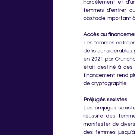
harcèlement et d'u
femmes d'entrer ou
obstacle important à
Accès au financeme
Les femmes entrepre
défis considérables 
en 2021 par Crunchb
était destiné à des
financement rend plu
de cryptographie.
Préjugés sexistes
Les préjugés sexistes
réussite des femme
manifester de diver
des femmes jusqu'à 