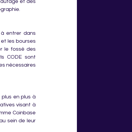
eautage et des 
graphie.
 entrer dans 
et les bourses 
 le fossé des 
ls CODE sont 
es nécessaires 
plus en plus à 
atives visant à 
comme Coinbase 
u sein de leur 