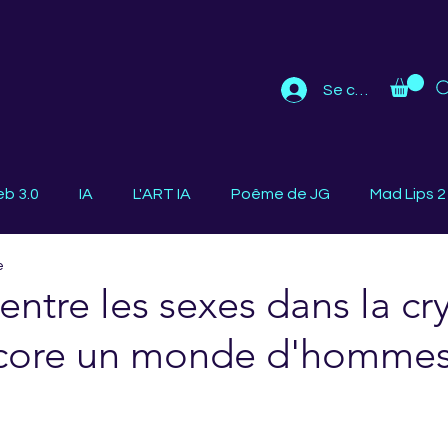
Se connecter
b 3.0
IA
L'ART IA
Poême de JG
Mad Lips 2
e
entre les sexes dans la cr
ncore un monde d'hommes